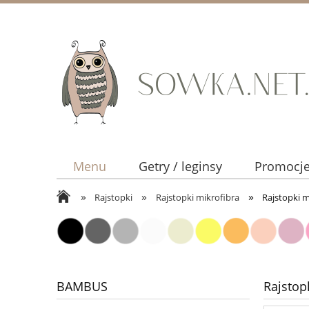
Menu
Getry / leginsy
Promocj
»
»
»
Rozmiary
Rajstopki
Rajstopki mikrofibra
Rajstopki m
BAMBUS
Rajstop