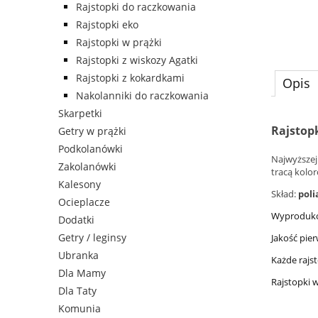
Rajstopki do raczkowania
Rajstopki eko
Rajstopki w prążki
Rajstopki z wiskozy Agatki
Rajstopki z kokardkami
Opis
Nakolanniki do raczkowania
Skarpetki
Rajstopk
Getry w prążki
Podkolanówki
Najwyższej
Zakolanówki
tracą kolo
Kalesony
Skład:
poli
Ocieplacze
Wyproduko
Dodatki
Getry / leginsy
Jakość pier
Ubranka
Każde rajs
Dla Mamy
Rajstopki 
Dla Taty
Komunia