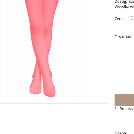
Dostępnoś
Wysyłka w
10
Cena:
*
rozmiar:
*
- Pole w
Ocena: