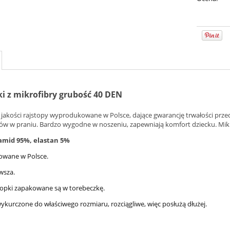
i z mikrofibry grubość 40 DEN
 jakości rajstopy wyprodukowane w Polsce, dające gwarancję trwałości przed 
rów w praniu. Bardzo wygodne w noszeniu, zapewniają komfort dziecku. Mikr
amid 95%, elastan 5%
wane w Polsce.
wsza.
topki zapakowane są w torebeczkę.
wykurczone do właściwego rozmiaru, rozciągliwe, więc posłużą dłużej.