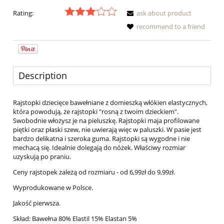
Rating:
ask about product
recommend to a friend
Description
Rajstopki dziecięce bawełniane z domieszką włókien elastycznych,
która powodują, że rajstopki "rosną z twoim dzieckiem".
Swobodnie włożysz je na pieluszkę. Rajstopki maja profilowane
piętki oraz płaski szew, nie uwierają więc w paluszki. W pasie jest
bardzo delikatna i szeroka guma. Rajstopki są wygodne i nie
mechacą się. Idealnie dolegają do nóżek. Właściwy rozmiar
uzyskują po praniu.
Ceny rajstopek zależą od rozmiaru - od 6,99zł do 9,99zł.
Wyprodukowane w Polsce.
Jakość pierwsza.
Skład: Bawełna 80% Elastil 15% Elastan 5%